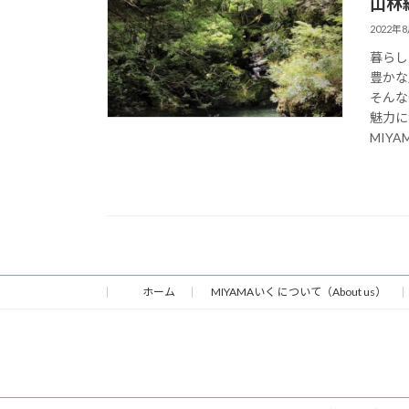
山林
2022年
暮らし
豊かな
そんな
魅力に
MIY
ホーム
MIYAMAいく について（About us）