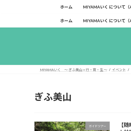
コ
ナ
ホーム
MIYAMAいく について（Ab
ン
ビ
テ
ゲ
ホーム
MIYAMAいく について（Ab
ン
ー
ツ
シ
へ
ョ
ス
ン
キ
に
ッ
移
プ
動
MIYAMAいく ～ ぎふ美山 × 行・育・生 ～
イベント
ぎふ美山
【随
ガイドツアー