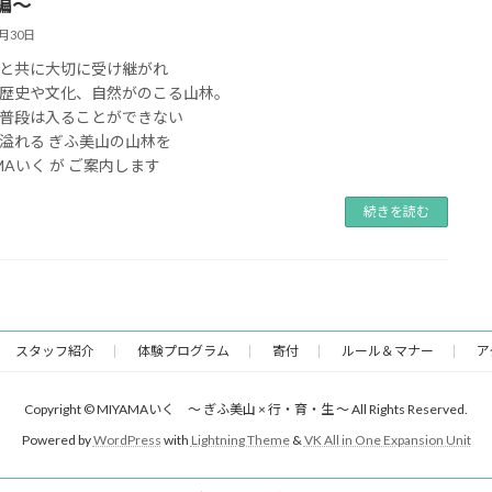
編～
8月30日
と共に大切に受け継がれ
歴史や文化、自然がのこる山林。
普段は入ることができない
溢れる ぎふ美山の山林を
AMAいく が ご案内します
続きを読む
スタッフ紹介
体験プログラム
寄付
ルール＆マナー
ア
Copyright © MIYAMAいく ～ ぎふ美山 × 行・育・生 ～ All Rights Reserved.
Powered by
WordPress
with
Lightning Theme
&
VK All in One Expansion Unit