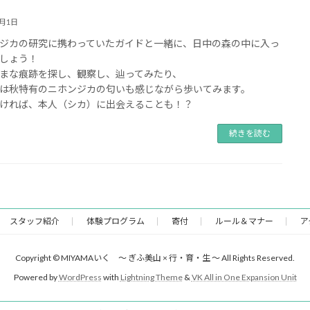
8月1日
ジカの研究に携わっていたガイドと一緒に、日中の森の中に入っ
しょう！
まな痕跡を探し、観察し、辿ってみたり、
は秋特有のニホンジカの匂いも感じながら歩いてみます。
ければ、本人（シカ）に出会えることも！？
続きを読む
スタッフ紹介
体験プログラム
寄付
ルール＆マナー
ア
Copyright © MIYAMAいく ～ ぎふ美山 × 行・育・生 ～ All Rights Reserved.
Powered by
WordPress
with
Lightning Theme
&
VK All in One Expansion Unit