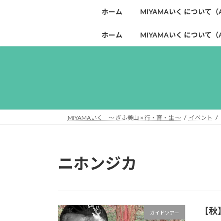
コ
ナ
ホーム
MIYAMAいく について（Ab
ン
ビ
テ
ゲ
ホーム
MIYAMAいく について（Ab
ン
ー
ツ
シ
へ
ョ
ス
ン
キ
に
ッ
移
プ
動
MIYAMAいく ～ ぎふ美山 × 行・育・生 ～
イベント
ニホンジカ
【秋
ガイドツアー