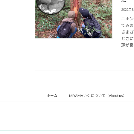
～
2022年
ニホン
てみま
さまざ
ときに
運が良
ホーム
MIYAMAいく について（About us）