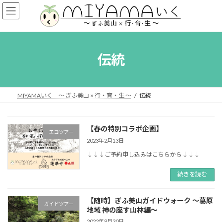
コ
ナ
ン
ビ
テ
ゲ
ン
ー
ツ
シ
へ
ョ
伝統
ス
ン
キ
に
ッ
移
プ
動
MIYAMAいく ～ ぎふ美山 × 行・育・生 ～
伝統
【春の特別コラボ企画】
エコツアー
2023年2月13日
↓↓↓ご予約申し込みはこちらから↓↓↓
続きを読む
【随時】ぎふ美山ガイドウォーク ～葛原
ガイドツアー
地域 神の座す山林編～
2022年8月30日